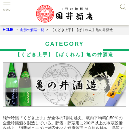
HOME
山形の酒蔵一覧
【くどき上手】【ばくれん】亀の井酒造
CATEGORY
【くどき上手】【ばくれん】亀の井酒造
純米吟醸『くどき上手』が全体の7割を越え、蔵内平均精白50％の
全量吟醸酒を製造している。貯酒・貯蔵用に200坪以上の冷蔵設備
を整え、消費者ニーズに対応すべく鮮度管理に自信を持ち、品質ア