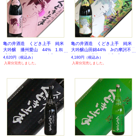
亀の井酒造 くどき上手 純米
亀の井酒造 くどき上手 純米
大吟醸 播州愛山 44% 1.8L
大吟醸山田錦44% Jrの摩訶不思
【季節限定】【数量限定】
議ちゃん 【季節限定】【数量限
4,620円
（税込み）
4,180円
（税込み）
定】
入荷分完売しました。
入荷分完売しました。