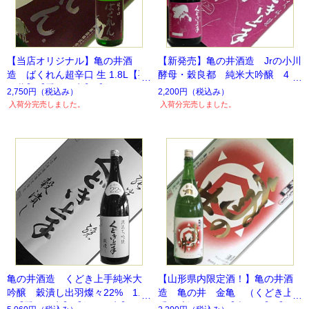
【当店オリジナル】亀の井酒
【新発売】亀の井酒造 Jrの小川
造 ばくれん超辛口 生 1.8L【要
酵母・穀良都 純米大吟醸 4
冷蔵】【季節限定】【数量限
4% 720ml
2,750円
（税込み）
2,200円
（税込み）
定】
入荷分完売しました。
入荷分完売しました。
亀の井酒造 くどき上手純米大
【山形県内限定酒！】亀の井酒
吟醸 穀潰し出羽燦々22% 1.8
造 亀の井 金亀 （くどき上
L 【季節限定】【数量限定】
手吟醸酒）1.8L【山形県】【毎