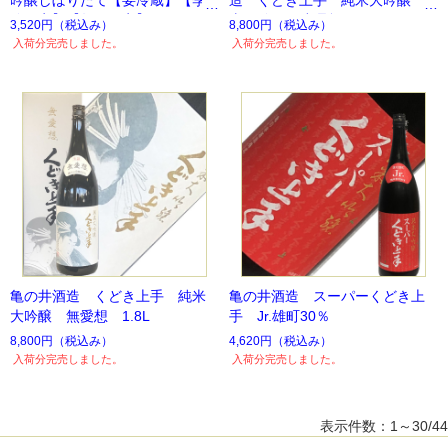
節限定】【数量限定】
山田錦35％出品酒 1.8L
3,520円
（税込み）
8,800円
（税込み）
入荷分完売しました。
入荷分完売しました。
亀の井酒造 くどき上手 純米
亀の井酒造 スーパーくどき上
大吟醸 無愛想 1.8L
手 Jr.雄町30％
8,800円
（税込み）
4,620円
（税込み）
入荷分完売しました。
入荷分完売しました。
表示件数：1～30/44