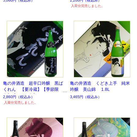
5,060円
（税込み）
2,200円
（税込み）
月数量限定】
入荷分完売しました。
亀の井酒造 超辛口吟醸 黒ば
亀の井酒造 くどき上手 純米
くれん 【要冷蔵】【季節限
吟醸 美山錦 1.8L
定】【数量限定】
2,860円
（税込み）
3,465円
（税込み）
入荷分完売しました。