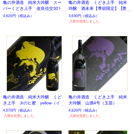
亀の井酒造 純米大吟醸 スー
亀の井酒造 くどき上手 純米
パーくどき上手 改良信交30％
吟醸 酒未来【季節限定】【数
【季節限定】【数量限定】
量限定】
4,620円
（税込み）
3,630円
（税込み）
入荷分完売しました。
亀の井酒造 純米大吟醸 くど
亀の井酒造 くどき上手 純米
き上手 Jrのヒ蜜 yellow（イエ
大吟醸 山酒4号（玉苗）
ロー）旨甘口
4,070円
（税込み）
4,620円
（税込み）
入荷分完売しました。
入荷分完売しました。