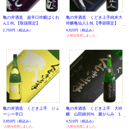
亀の井酒造 超辛口吟醸ばくれ
亀の井酒造 くどき上手純米大
ん1.8L 【取扱限定】
吟醸亀仙人1.8L【季節限定】
【数量限定】
2,750円
（税込み）
4,620円
（税込み）
入荷分完売しました。
亀の井酒造 くどき上手 ジュ
亀の井酒造 くどき上手 大吟
ーシー辛口
醸 山田錦35% 澱がらみ 1.8
L【季節限定】【数量限定】【残
3,850円
（税込み）
4,510円
（税込み）
り僅か】
入荷分完売しました。
入荷分完売しました。