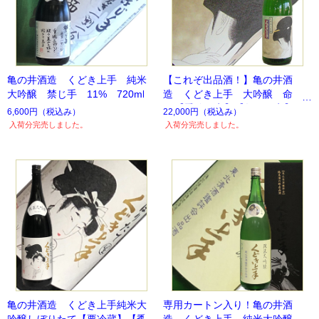
亀の井酒造 くどき上手 純米
【これぞ出品酒！】亀の井酒
大吟醸 禁じ手 11% 720ml
造 くどき上手 大吟醸 命 1.
8L【季節限定】【数量限定】
6,600円
（税込み）
22,000円
（税込み）
入荷分完売しました。
入荷分完売しました。
亀の井酒造 くどき上手純米大
専用カートン入り！亀の井酒
吟醸しぼりたて【要冷蔵】【季
造 くどき上手 純米大吟醸