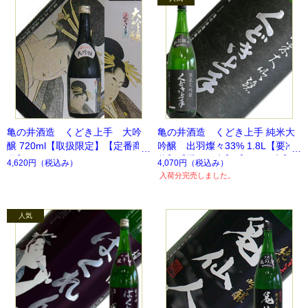
亀の井酒造 くどき上手 大吟
亀の井酒造 くどき上手 純米大
醸 720ml【取扱限定】【定番商
吟醸 出羽燦々33% 1.8L【要冷
品】
蔵】【季節限定】【数量限定】
4,620円
（税込み）
4,070円
（税込み）
入荷分完売しました。