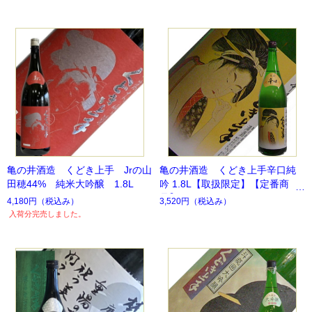
亀の井酒造 くどき上手 Jrの山
亀の井酒造 くどき上手辛口純
田穂44% 純米大吟醸 1.8L
吟 1.8L【取扱限定】【定番商
品】
4,180円
（税込み）
3,520円
（税込み）
入荷分完売しました。