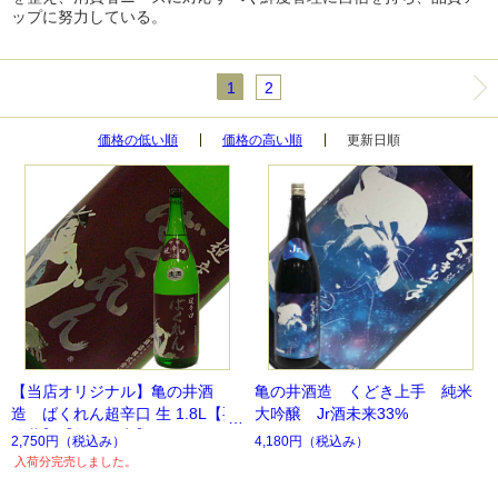
ップに努力している。
1
2
価格の低い順
価格の高い順
更新日順
【当店オリジナル】亀の井酒
亀の井酒造 くどき上手 純米
造 ばくれん超辛口 生 1.8L【要
大吟醸 Jr酒未来33%
冷蔵】【数量限定】
2,750円
（税込み）
4,180円
（税込み）
入荷分完売しました。