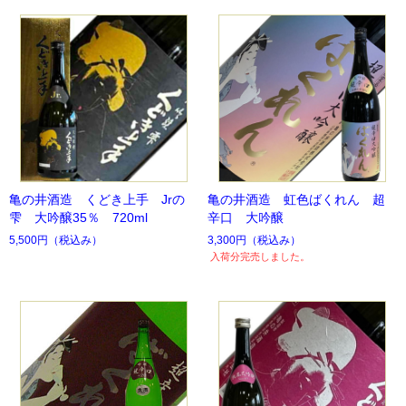
亀の井酒造 くどき上手 Jrの
亀の井酒造 虹色ばくれん 超
雫 大吟醸35％ 720ml
辛口 大吟醸
5,500円
（税込み）
3,300円
（税込み）
入荷分完売しました。