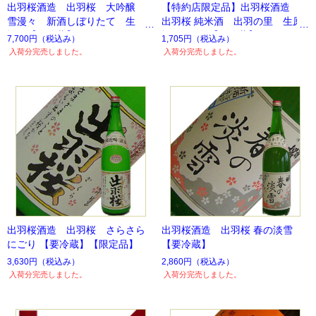
出羽桜酒造 出羽桜 大吟醸
【特約店限定品】出羽桜酒造
雪漫々 新酒しぼりたて 生
出羽桜 純米酒 出羽の里 生原
酒 【要冷蔵】
酒 720ml【要冷蔵】
7,700円
（税込み）
1,705円
（税込み）
入荷分完売しました。
入荷分完売しました。
出羽桜酒造 出羽桜 さらさら
出羽桜酒造 出羽桜 春の淡雪
にごり 【要冷蔵】【限定品】
【要冷蔵】
3,630円
（税込み）
2,860円
（税込み）
入荷分完売しました。
入荷分完売しました。