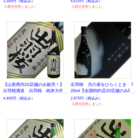
3,300円
（税込み）
4,620円
（税込み）
蔵】
入荷分完売しました。
入荷分完売しました。
【山形県内10店舗のみ販売！】
出羽桜 月の扉をひらくとき 7
出羽桜酒造 出羽桜 純米大吟
20ml【全国特約店20店舗のみ取
醸 亀の尾
り扱い商品！】
4,400円
（税込み）
2,970円
（税込み）
入荷分完売しました。