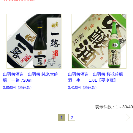
出羽桜酒造 出羽桜 純米大吟
出羽桜酒造 出羽桜 桜花吟醸
醸 一路 720ml
酒 生 1.8L【要冷蔵】
3,850円
（税込み）
3,410円
（税込み）
表示件数：1～30/40
1
2