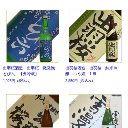
出羽桜酒造 出羽桜 微発泡
出羽桜酒造 出羽桜 純米吟
とび六 【要冷蔵】
醸 つや姫 1.8L
1,925円
（税込み）
3,850円
（税込み）