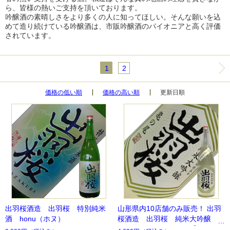
ら、皆様の熱いご支持を頂いております。
吟醸酒の素晴しさをより多くの人に知ってほしい。そんな願いを込
めて造り続けている吟醸酒は、市販吟醸酒のパイオニアと高く評価
されています。
1
2
価格の低い順
価格の高い順
更新日順
出羽桜酒造 出羽桜 特別純米
山形県内10店舗のみ販売！ 出羽
酒 honu（ホヌ）
桜酒造 出羽桜 純米大吟醸
亀の尾 おりがらみ 【要冷