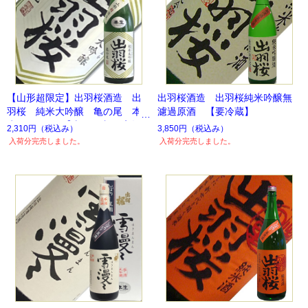
【山形超限定】出羽桜酒造 出
出羽桜酒造 出羽桜純米吟醸無
羽桜 純米大吟醸 亀の尾 本
濾過原酒 【要冷蔵】
生 720ｍｌ【山形県内10店舗の
2,310円
（税込み）
3,850円
（税込み）
み販売！】【要冷蔵】
入荷分完売しました。
入荷分完売しました。