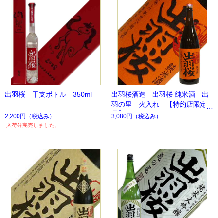
出羽桜 干支ボトル 350ml
出羽桜酒造 出羽桜 純米酒 出
羽の里 火入れ 【特約店限定
品】
2,200円
（税込み）
3,080円
（税込み）
入荷分完売しました。