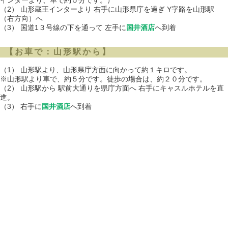
（2） 山形蔵王インターより 右手に山形県庁を過ぎ Y字路を山形駅
（右方向）へ
（3） 国道1３号線の下を通って 左手に
国井酒店
へ到着
【お車で：山形駅から】
（1） 山形駅より、山形県庁方面に向かって約１キロです。
※山形駅より車で、約５分です。徒歩の場合は、約２０分です。
（2） 山形駅から 駅前大通りを県庁方面へ 右手にキャスルホテルを直
進。
（3） 右手に
国井酒店
へ到着