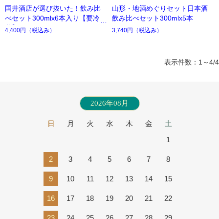
国井酒店が選び抜いた！飲み比
山形・地酒めぐりセット日本酒
べセット300mlx6本入り【要冷
飲み比べセット300mlx5本
蔵】
4,400円
（税込み）
3,740円
（税込み）
表示件数：1～4/4
2026年08月
日
月
火
水
木
金
土
1
2
3
4
5
6
7
8
9
10
11
12
13
14
15
16
17
18
19
20
21
22
23
24
25
26
27
28
29