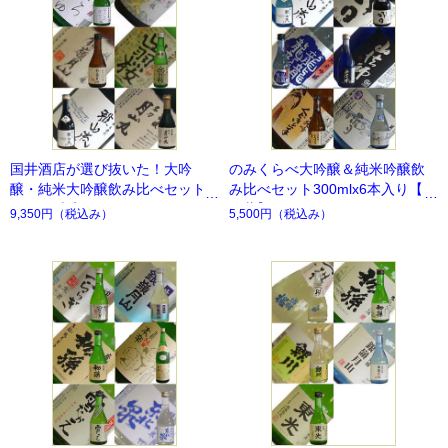
国井酒店が選び抜いた！大吟
のみくらべ大吟醸＆純米吟醸飲
醸・純米大吟醸飲み比べセット3
み比べセット300mlx6本入り【要
00mlx6本入り
冷蔵】
9,350円
（税込み）
5,500円
（税込み）