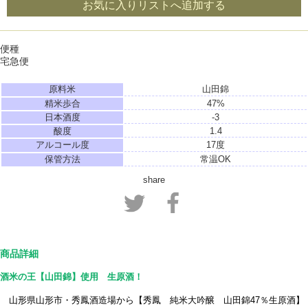
お気に入りリストへ追加する
便種
宅急便
原料米
山田錦
精米歩合
47%
日本酒度
-3
酸度
1.4
アルコール度
17度
保管方法
常温OK
share
商品詳細
酒米の王【山田錦】使用 生原酒！
山形県山形市・秀鳳酒造場から【秀鳳 純米大吟醸 山田錦47％生原酒】