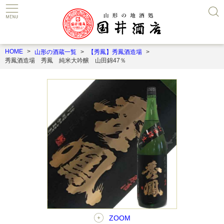
HOME
山形の酒蔵一覧
【秀鳳】秀鳳酒造場
秀鳳酒造場 秀鳳 純米大吟醸 山田錦47％
ZOOM