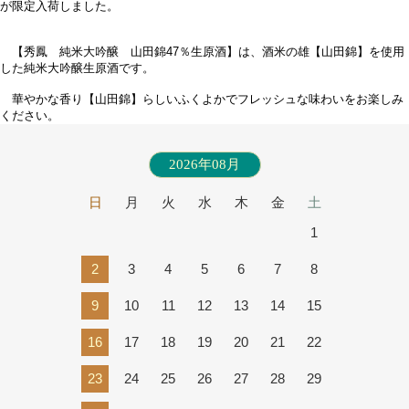
が限定入荷しました。
【秀鳳 純米大吟醸 山田錦47％生原酒】
は、酒米の雄【山田錦】を使用
した純米大吟醸生原酒です。
華やかな香り【山田錦】らしいふくよかでフレッシュな味わいをお楽しみ
ください。
2026年08月
日
月
火
水
木
金
土
1
2
3
4
5
6
7
8
9
10
11
12
13
14
15
16
17
18
19
20
21
22
23
24
25
26
27
28
29