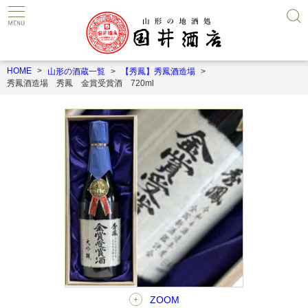
HOME
山形の酒蔵一覧
【秀鳳】秀鳳酒造場
秀鳳酒造場 秀鳳 金賞受賞酒 720ml
ZOOM