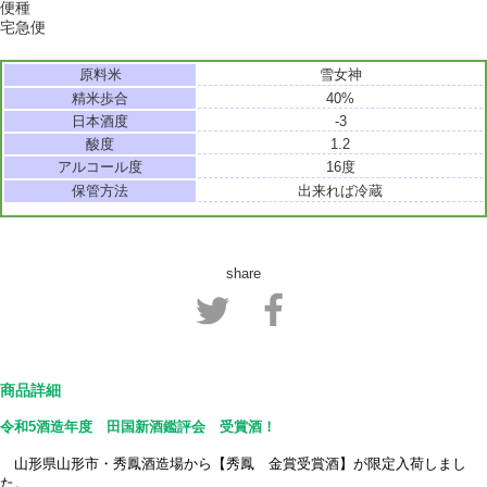
便種
宅急便
原料米
雪女神
精米歩合
40%
日本酒度
-3
酸度
1.2
アルコール度
16度
保管方法
出来れば冷蔵
share
商品詳細
令和5酒造年度 田国新酒鑑評会 受賞酒！
山形県山形市・秀鳳酒造場から【秀鳳 金賞受賞酒】が限定入荷しまし
た。