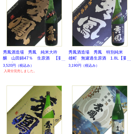
秀鳳酒造場 秀鳳 純米大吟
秀鳳酒造場 秀鳳 特別純米
醸 山田錦47％ 生原酒 【要
雄町 無濾過生原酒 1.8L【要
冷蔵】
冷蔵】
3,520円
（税込み）
3,190円
（税込み）
入荷分完売しました。