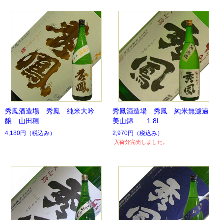
秀鳳酒造場 秀鳳 純米大吟
秀鳳酒造場 秀鳳 純米無濾過
醸 山田穂
美山錦 1.8L
4,180円
（税込み）
2,970円
（税込み）
入荷分完売しました。