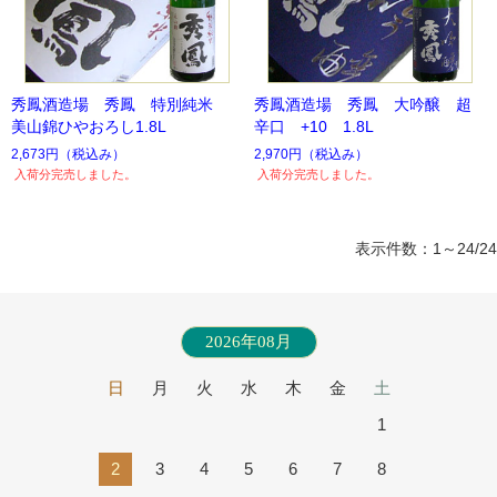
秀鳳酒造場 秀鳳 特別純米
秀鳳酒造場 秀鳳 大吟醸 超
美山錦ひやおろし1.8L
辛口 +10 1.8L
2,673円
（税込み）
2,970円
（税込み）
入荷分完売しました。
入荷分完売しました。
表示件数：1～24/24
2026年08月
日
月
火
水
木
金
土
1
2
3
4
5
6
7
8