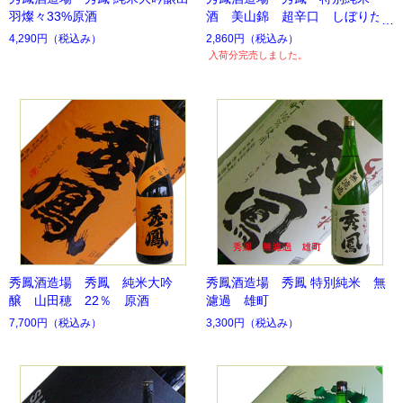
羽燦々33%原酒
酒 美山錦 超辛口 しぼりた
て
4,290円
（税込み）
2,860円
（税込み）
入荷分完売しました。
秀鳳酒造場 秀鳳 純米大吟
秀鳳酒造場 秀鳳 特別純米 無
醸 山田穂 22％ 原酒
濾過 雄町
7,700円
（税込み）
3,300円
（税込み）