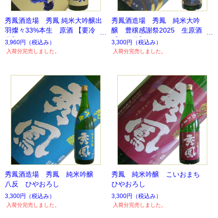
秀鳳酒造場 秀鳳 純米大吟醸出
秀鳳酒造場 秀鳳 純米大吟
羽燦々33%本生 原酒 【要冷
醸 豊穣感謝祭2025 生原酒
蔵】
【要冷蔵】
3,960円
（税込み）
3,300円
（税込み）
入荷分完売しました。
入荷分完売しました。
秀鳳酒造場 秀鳳 純米吟醸
秀鳳 純米吟醸 こいおまち
八反 ひやおろし
ひやおろし
3,300円
（税込み）
3,300円
（税込み）
入荷分完売しました。
入荷分完売しました。