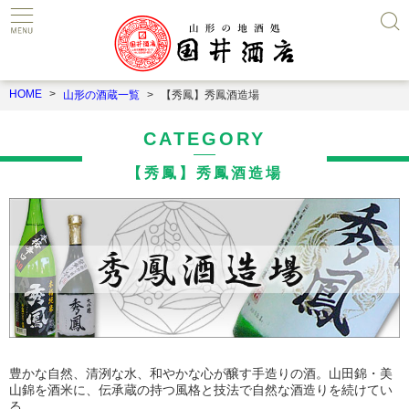
HOME
山形の酒蔵一覧
【秀鳳】秀鳳酒造場
CATEGORY
【秀鳳】秀鳳酒造場
豊かな自然、清洌な水、和やかな心が醸す手造りの酒。山田錦・美
山錦を酒米に、伝承蔵の持つ風格と技法で自然な酒造りを続けてい
る。