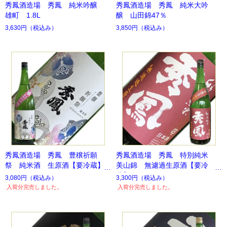
秀鳳酒造場 秀鳳 純米吟醸
秀鳳酒造場 秀鳳 純米大吟
雄町 1.8L
醸 山田錦47％
3,630円
（税込み）
3,850円
（税込み）
秀鳳酒造場 秀鳳 豊穣祈願
秀鳳酒造場 秀鳳 特別純米
祭 純米酒 生原酒【要冷蔵】
美山錦 無濾過生原酒【要冷
蔵】
3,080円
（税込み）
3,300円
（税込み）
入荷分完売しました。
入荷分完売しました。