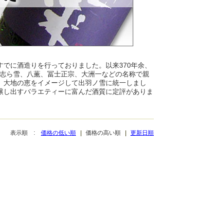
でに酒造りを行っておりました。以来370年余、
り志ら雪、八薫、冨士正宗、大洲一などの名称で親
、大地の恵をイメージして出羽ノ雪に統一しまし
醸し出すバラエティーに富んだ酒質に定評がありま
表示順 :
価格の低い順
価格の高い順
更新日順