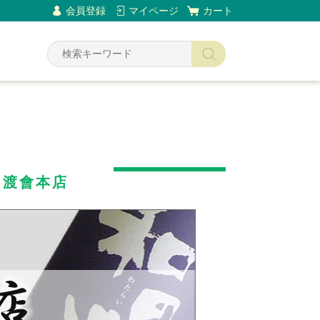
会員登録
マイページ
カート
Y
】渡會本店