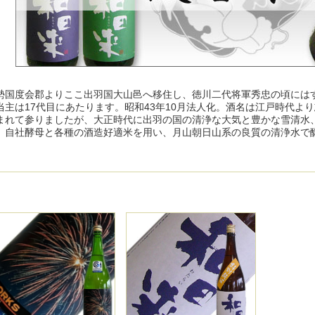
勢国度会郡よりここ出羽国大山邑へ移住し、徳川二代将軍秀忠の頃にはす
当主は17代目にあたります。昭和43年10月法人化。酒名は江戸時代よ
まれて参りましたが、大正時代に出羽の国の清浄な大気と豊かな雪清水
。自社酵母と各種の酒造好適米を用い、月山朝日山系の良質の清浄水で
。