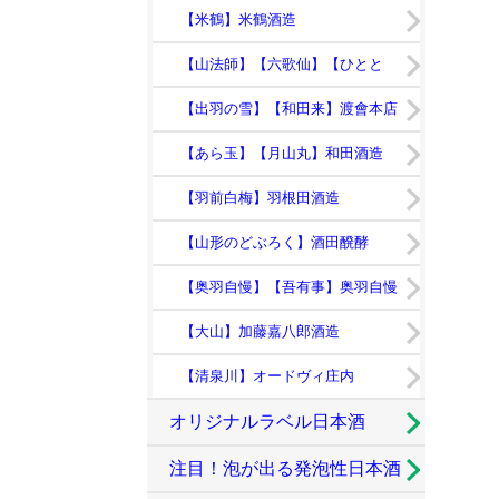
【米鶴】米鶴酒造
【山法師】【六歌仙】【ひとと
き】
【出羽の雪】【和田来】渡會本店
【あら玉】【月山丸】和田酒造
【羽前白梅】羽根田酒造
【山形のどぶろく】酒田醗酵
【奥羽自慢】【吾有事】奥羽自慢
【大山】加藤嘉八郎酒造
【清泉川】オードヴィ庄内
オリジナルラベル日本酒
注目！泡が出る発泡性日本酒