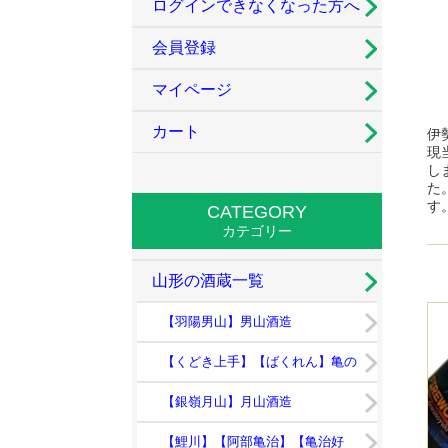
ログインできなくなった方へ
会員登録
マイページ
カート
伊
現
し
た
す
CATEGORY
カテゴリー
山形の酒蔵一覧
【羽陽男山】男山酒造
【くどき上手】【ばくれん】亀の
井酒造
【銀嶺月山】月山酒造
【鯉川】【阿部亀治】【亀治好