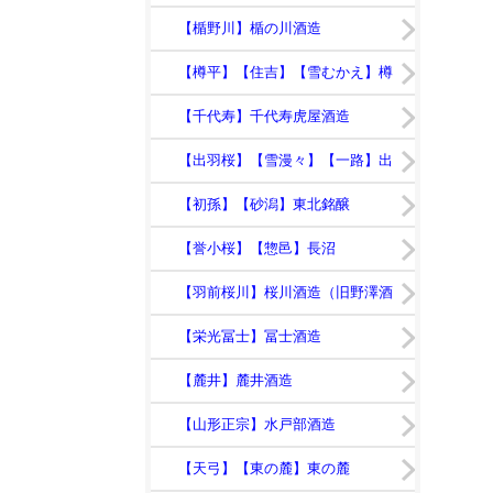
【竹の露】竹の露
【楯野川】楯の川酒造
【樽平】【住吉】【雪むかえ】樽
平酒造
【千代寿】千代寿虎屋酒造
【出羽桜】【雪漫々】【一路】出
羽桜酒造
【初孫】【砂潟】東北銘醸
【誉小桜】【惣邑】長沼
【羽前桜川】桜川酒造（旧野澤酒
造店）
【栄光冨士】冨士酒造
【麓井】麓井酒造
【山形正宗】水戸部酒造
【天弓】【東の麓】東の麓