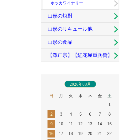
ホッカワイナリー
山形の焼酎
山形のリキュール他
山形の食品
【澤正宗】【紅花屋重兵衛】
古澤酒造
2026年08月
日
月
火
水
木
金
土
1
2
3
4
5
6
7
8
9
10
11
12
13
14
15
16
17
18
19
20
21
22