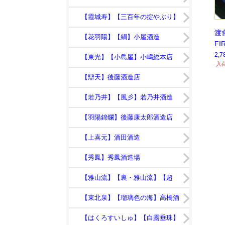
日】鯉川酒造
【霞城寿】【三百年の掟やぶり】
渡
寿虎屋酒造
【花羽陽】【絹】小屋酒造
FI
2,
【東光】【小島屋】小嶋総本店
入
【辯天】後藤酒造店
【若乃井】【風彡】若乃井酒造
【羽陽錦爛】後藤康太郎酒造店
【上喜元】酒田酒造
【秀鳳】秀鳳酒造場
【雅山流】【裏・雅山流】【超
裏・雅山流】新藤酒造店
【東北泉】【瑠璃色の海】高橋酒
造店
【はくろすいしゅ】【白露垂珠】