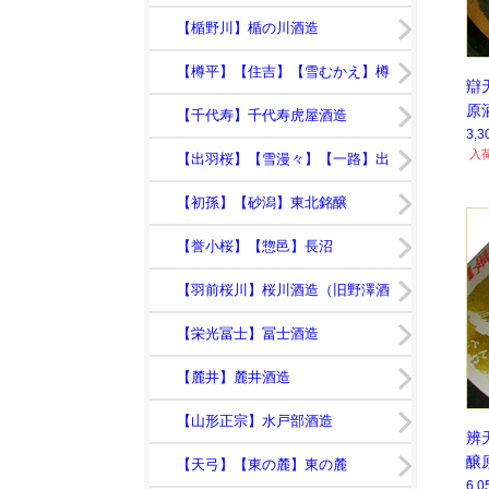
【竹の露】竹の露
【楯野川】楯の川酒造
【樽平】【住吉】【雪むかえ】樽
辯
原
平酒造
【千代寿】千代寿虎屋酒造
3,
入
【出羽桜】【雪漫々】【一路】出
羽桜酒造
【初孫】【砂潟】東北銘醸
【誉小桜】【惣邑】長沼
【羽前桜川】桜川酒造（旧野澤酒
造店）
【栄光冨士】冨士酒造
【麓井】麓井酒造
【山形正宗】水戸部酒造
辨
醸
【天弓】【東の麓】東の麓
6,