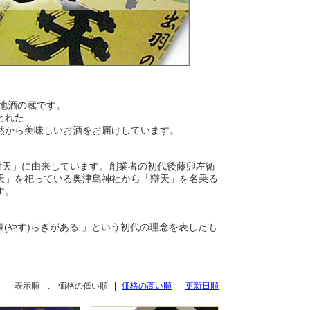
る地酒の蔵です。
とれた
然から美味しいお酒をお届けしています。
財天」に由来しています。創業者の初代後藤卯左衛
天」を祀っている奥津島神社から「辯天」を名乗る
す。
康(やす)らぎがある 」という初代の理念を表したも
表示順 :
価格の低い順
価格の高い順
更新日順