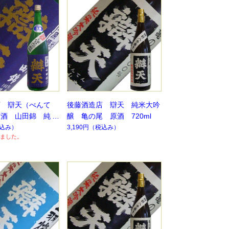
店 辯天（べんて
後藤酒造店 辯天 純米大吟
原酒 山田錦 純米
醸 亀の尾 原酒 720ml
【H28BY】【要冷
込み）
3,190円
（税込み）
ました。