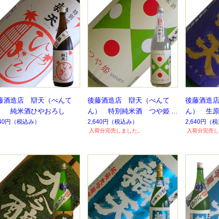
藤酒造店 辯天（べんて
後藤酒造店 辯天（べんて
後藤酒造
） 純米酒ひやおろし
ん） 特別純米酒 つや姫
ん） 生
1.8L
酒 1.8L
640円
（税込み）
2,640円
（税込み）
2,640円
（税
入荷分完売しました。
入荷分完売し
蔵】