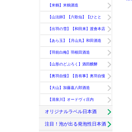
【米鶴】米鶴酒造
【山法師】【六歌仙】【ひとと
き】
【出羽の雪】【和田来】渡會本店
【あら玉】【月山丸】和田酒造
【羽前白梅】羽根田酒造
【山形のどぶろく】酒田醗酵
【奥羽自慢】【吾有事】奥羽自慢
【大山】加藤嘉八郎酒造
【清泉川】オードヴィ庄内
オリジナルラベル日本酒
注目！泡が出る発泡性日本酒