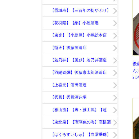
日】鯉川酒造
【霞城寿】【三百年の掟やぶり】
寿虎屋酒造
【花羽陽】【絹】小屋酒造
【東光】【小島屋】小嶋総本店
【辯天】後藤酒造店
【若乃井】【風彡】若乃井酒造
後
ん
【羽陽錦爛】後藤康太郎酒造店
2,
【上喜元】酒田酒造
【秀鳳】秀鳳酒造場
【雅山流】【裏・雅山流】【超
裏・雅山流】新藤酒造店
【東北泉】【瑠璃色の海】高橋酒
造店
【はくろすいしゅ】【白露垂珠】