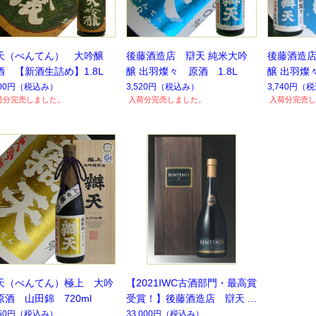
天（べんてん） 大吟醸
後藤酒造店 辯天 純米大吟
後藤酒造店
酒 【新酒生詰め】1.8L
醸 出羽燦々 原酒 1.8L
醸 出羽燦々
【要冷蔵
300円
（税込み）
3,520円
（税込み）
3,740円
（税
荷分完売しました。
入荷分完売しました。
入荷分完売し
天（べんてん）極上 大吟
【2021IWC古酒部門・最高賞
原酒 山田錦 720ml
受賞！】後藤酒造店 辯天
純米大吟醸 原酒 辯天21
050円
（税込み）
33,000円
（税込み）