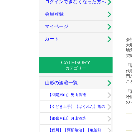
ログインできなくなった方へ
会員登録
マイページ
カート
会
天
地
契
CATEGORY
「
カテゴリー
代
門
こ
山形の酒蔵一覧
「
【羽陽男山】男山酒造
吟
の
【くどき上手】【ばくれん】亀の
井酒造
【銀嶺月山】月山酒造
【鯉川】【阿部亀治】【亀治好