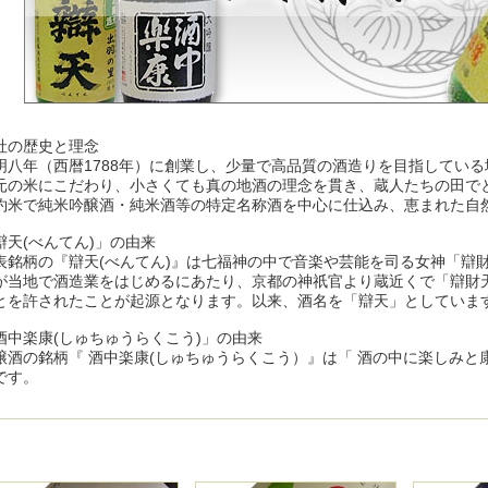
社の歴史と理念
明八年（西暦1788年）に創業し、少量で高品質の酒造りを目指してい
元の米にこだわり、小さくても真の地酒の理念を貫き、蔵人たちの田で
約米で純米吟醸酒・純米酒等の特定名称酒を中心に仕込み、恵まれた自
辯天(べんてん)」の由来
表銘柄の『辯天(べんてん)』は七福神の中で音楽や芸能を司る女神「辯
が当地で酒造業をはじめるにあたり、京都の神祇官より蔵近くで「辯財
とを許されたことが起源となります。以来、酒名を「辯天」としていま
酒中楽康(しゅちゅうらくこう)」の由来
醸酒の銘柄『 酒中楽康(しゅちゅうらくこう）』は「 酒の中に楽しみと
です。