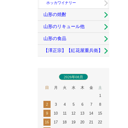
ホッカワイナリー
山形の焼酎
山形のリキュール他
山形の食品
【澤正宗】【紅花屋重兵衛】
古澤酒造
2026年08月
日
月
火
水
木
金
土
1
2
3
4
5
6
7
8
9
10
11
12
13
14
15
16
17
18
19
20
21
22