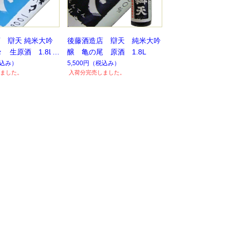
 辯天 純米大吟
後藤酒造店 辯天 純米大吟
 生原酒 1.8L
醸 亀の尾 原酒 1.8L
】
込み）
5,500円
（税込み）
ました。
入荷分完売しました。